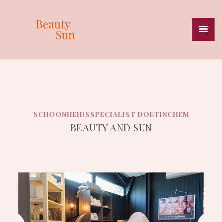
HOME
BEAUTY & SKINCARE
MASSAGES
SPECIALISATIES
SCHOONHEIDSSPECIALIST DOETINCHEM
PRIJSLIJST
BEAUTY AND SUN
ZONNESTUDIO
HEALTH & WEIGHT
ONZE MERKEN
OVER ONS
CONTACT