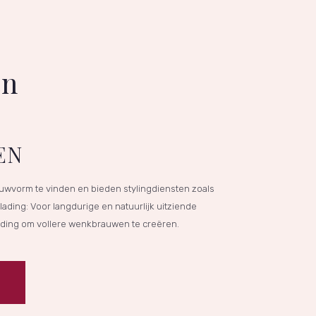
en
EN
wvorm te vinden en bieden stylingdiensten zoals
ading: Voor langdurige en natuurlijk uitziende
ing om vollere wenkbrauwen te creëren.