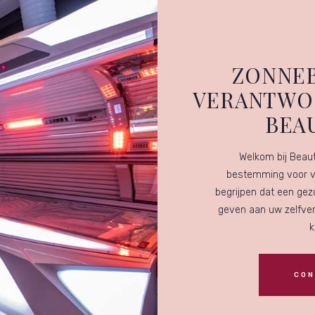
ZONNEB
VERANTWOO
BEAU
Welkom bij Beau
bestemming voor v
begrijpen dat een gez
geven aan uw zelfver
k
CON