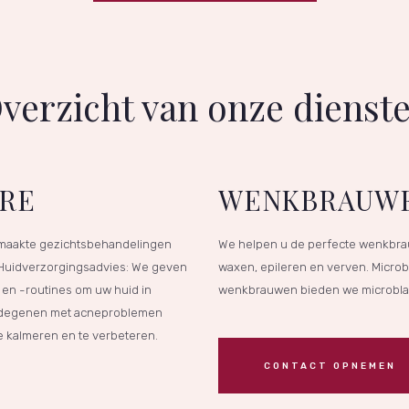
verzicht van onze dienst
ARE
WENKBRAUW
maakte gezichtsbehandelingen
We helpen u de perfecte wenkbrau
 Huidverzorgingsadvies: We geven
waxen, epileren en verven. Microbl
en -routines om uw huid in
wenkbrauwen bieden we microblad
r degenen met acneproblemen
 kalmeren en te verbeteren.
CONTACT OPNEMEN