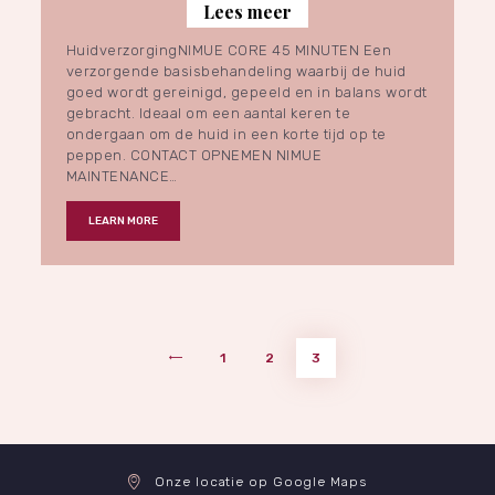
Lees meer
HuidverzorgingNIMUE CORE 45 MINUTEN Een
verzorgende basisbehandeling waarbij de huid
goed wordt gereinigd, gepeeld en in balans wordt
gebracht. Ideaal om een aantal keren te
ondergaan om de huid in een korte tijd op te
peppen. CONTACT OPNEMEN NIMUE
MAINTENANCE…
LEARN MORE
Berichten
PAGE
1
PAGE
2
<
PAGE
3
paginering
Onze locatie op Google Maps