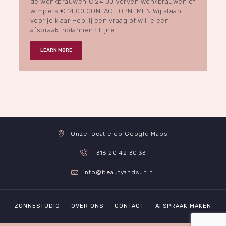
de wenkbrauwen € 24,00 Verven wenkbrauwen of
wimpers € 14,00 CONTACT OPNEMEN Wij staan
voor je klaar!Heb jij een vraag of wil je een
afspraak inplannen? Fijne…
LEARN MORE
Onze locatie op Google Maps
+316 20 42 30 33
info@beautyandsun.nl
ZONNESTUDIO
OVER ONS
CONTACT
AFSPRAAK MAKEN