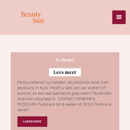
HOME
BEAUTY & SKINCARE
MASSAGES
Pedicure
SPECIALISATIES
PRIJSLIJST
Lees meer
ZONNESTUDIO
PedicureVanaf nu hebben wij eindelijk weer een
pedicure in huis. Heeft u last van uw voeten of
HEALTH & WEIGHT
kunnen ze wel wat aandacht gebruiken? Boek dan
ONZE MERKEN
snel een afspraak in. CONTACT OPNEMEN
PEDICURE Pedicure tot 6 weken € 39,50 Pedicure
OVER ONS
vanaf…
CONTACT
LEARN MORE