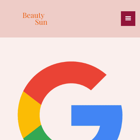
HOME
BEAUTY & SKINCARE
MASSAGES
SPECIALISATIES
PRIJSLIJST
ZONNESTUDIO
HEALTH & WEIGHT
ONZE MERKEN
OVER ONS
CONTACT